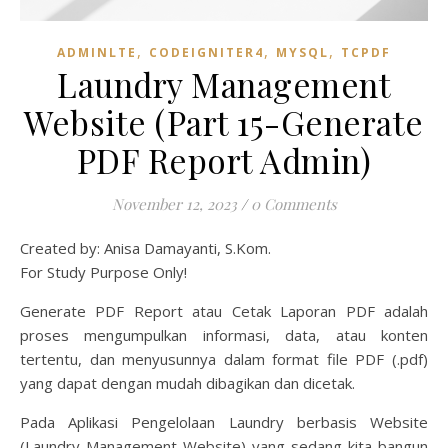
,
,
,
ADMINLTE
CODEIGNITER4
MYSQL
TCPDF
Laundry Management
Website (Part 15-Generate
PDF Report Admin)
November 12, 2023
/
0 Comments
Created by: Anisa Damayanti, S.Kom.
For Study Purpose Only!
Generate PDF Report atau Cetak Laporan PDF adalah
proses mengumpulkan informasi, data, atau konten
tertentu, dan menyusunnya dalam format file PDF (.pdf)
yang dapat dengan mudah dibagikan dan dicetak.
Pada Aplikasi Pengelolaan Laundry berbasis Website
(Laundry Management Website) yang sedang kita bangun