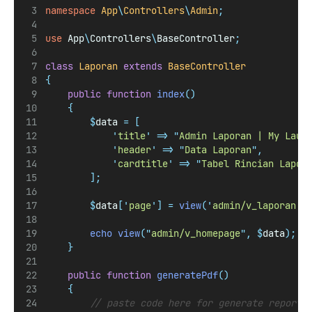
namespace
App
\
Controllers
\
Admin
;
use
App
\
Controllers
\
BaseController
;
class
Laporan
extends
BaseController
{
public
function
index
()
{
$
data 
=
[
'
title
'
=>
"
Admin Laporan | My Laun
'
header
'
=>
"
Data Laporan
"
,
'
cardtitle
'
=>
"
Tabel Rincian Lapor
];
$
data
[
'
page
'
]
=
view
(
'
admin/v_laporan
'
,
echo
view
(
"
admin/v_homepage
"
,
$
data
);
}
public
function
generatePdf
()
{
// paste code here for generate report