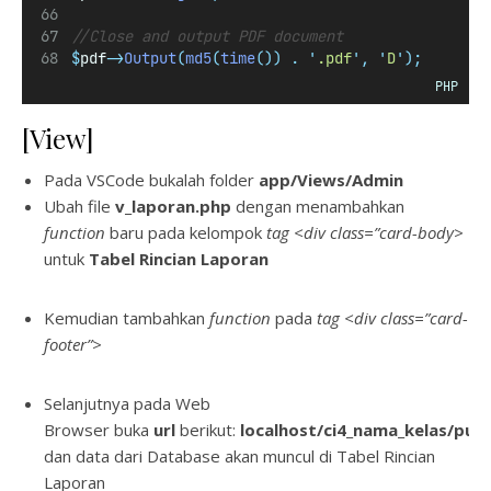
//Close and output PDF document
$
pdf
->
Output
(
md5
(
time
())
.
'
.pdf
'
,
'
D
'
);
PHP
[View]
Pada VSCode bukalah folder
app/Views/Admin
Ubah file
v_laporan.php
dengan menambahkan
function
baru pada kelompok
tag <div class=”card-body>
untuk
Tabel Rincian Laporan
Kemudian tambahkan
function
pada
tag <div class=”card-
footer”>
Selanjutnya pada Web
Browser buka
url
berikut:
localhost/ci4_nama_kelas/pub
dan data dari Database akan muncul di Tabel Rincian
Laporan