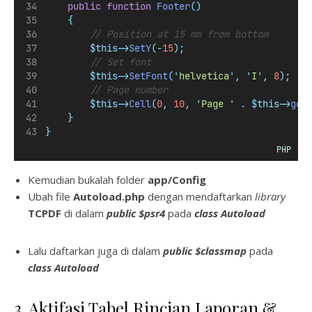
public
function
Footer
()
{
// Position at 15 mm from bottom
$this->
SetY
(-
15
);
// Set font
$this->
SetFont
(
'
helvetica
'
,
'
I
'
,
8
);
// Page number
$this->
Cell
(
0
,
10
,
'
Page 
'
.
$this->
get
}
}
PHP
Kemudian bukalah folder
app/
Config
Ubah file
Auto
load
.php
dengan mendaftarkan
library
TCPDF
di dalam
public $psr4
pada
class
Autoload
Lalu daftarkan juga di dalam
public $classmap
pada
class
Autoload
3. Aktifasi Tabel Rincian Laporan &