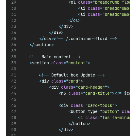
<
ol 
class
=
"
breadcrumb float
<
li 
class
=
"
breadcrumb-i
<
li 
class
=
"
breadcrumb-i
</
ol
>
</
div
>
</
div
>
</
div
><!--
/
.
container
-
fluid 
-->
</
section
>
<!--
 Main content 
-->
<
section 
class
=
"
content
"
>
<!--
 Default box Update 
-->
<
div 
class
=
"
card
"
>
<
div 
class
=
"
card-header
"
>
<
h3 
class
=
"
card-title
"
><?=
$
car
<
div 
class
=
"
card-tools
"
>
<
button type
=
"
button
"
class
<
i 
class
=
"
fas fa-minus
"
</
button
>
</
div
>