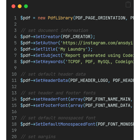
$
pdf 
=
new
PdfLibrary
(
PDF_PAGE_ORIENTATION
,
 PDF
// set document information
$
pdf
->
SetCreator
(
PDF_CREATOR
);
$
pdf
->
SetAuthor
(
'
https://instagram.com/ansdyi
'
)
$
pdf
->
SetTitle
(
'
My Laundry
'
);
$
pdf
->
SetSubject
(
'
Report generated using Codeig
$
pdf
->
SetKeywords
(
'
TCPDF, PDF, MySQL, Codeignit
// set default header data
$
pdf
->
SetHeaderData
(
PDF_HEADER_LOGO
,
 PDF_HEADER
// set header and footer fonts
$
pdf
->
setHeaderFont
(
array
(
PDF_FONT_NAME_MAIN
,
'
$
pdf
->
setFooterFont
(
array
(
PDF_FONT_NAME_DATA
,
'
// set default monospaced font
$
pdf
->
SetDefaultMonospacedFont
(
PDF_FONT_MONOSPA
// set margins