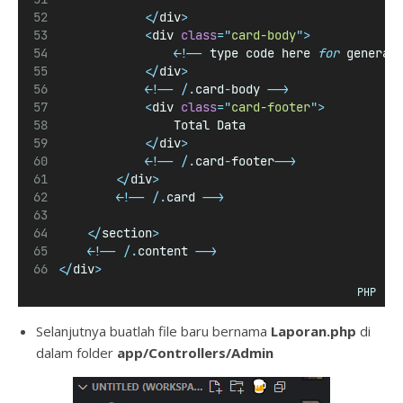
</
div
>
<
div 
class
=
"
card-body
"
>
<!--
 type code here 
for
 generat
</
div
>
<!--
/
.
card
-
body 
-->
<
div 
class
=
"
card-footer
"
>
                Total Data
</
div
>
<!--
/
.
card
-
footer
-->
</
div
>
<!--
/
.
card 
-->
</
section
>
<!--
/
.
content 
-->
</
div
>
PHP
Selanjutnya buatlah file baru bernama
Laporan.php
di
dalam folder
app/
Controllers
/Admin