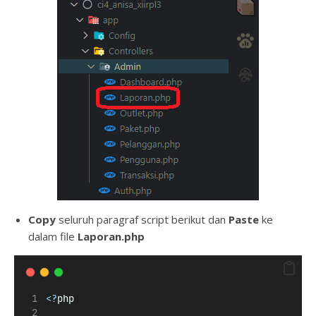
Copy
seluruh paragraf script berikut dan
Paste
ke
dalam file
Laporan
.php
<?
php