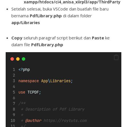
xampp/htdocs/ci4_anisa_xiirpl3/app/ThirdParty
Setelah selesai, buka VSCode dan buatlah file baru
bernama
PdfLibrary.php
di dalam folder
app/Libraries
Copy
seluruh paragraf script berikut dan
Paste
ke
dalam file
PdfLibrary
.php
<?
php
namespace
App
\
Libraries
;
use
TCPDF
;
/**
 * Description of Pdf Library
 *
 * 
@author
 https://roytuts.com
 */