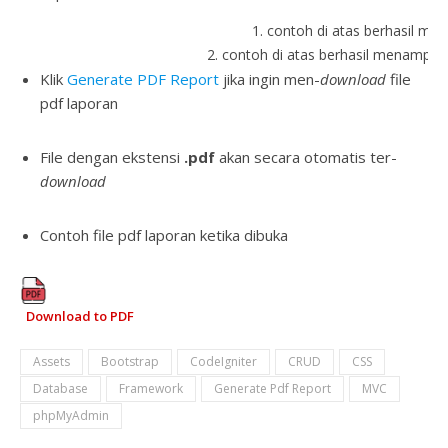
1. contoh di atas berhasil m
2. contoh di atas berhasil menampil
Klik
Generate PDF Report
jika ingin men-
download
file
pdf laporan
File dengan ekstensi
.pdf
akan secara otomatis ter-
download
Contoh file pdf laporan ketika dibuka
Download to PDF
Assets
Bootstrap
CodeIgniter
CRUD
CSS
Database
Framework
Generate Pdf Report
MVC
phpMyAdmin