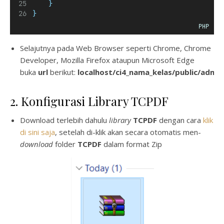
}
}
PHP
Selajutnya pada Web Browser seperti Chrome, Chrome
Developer, Mozilla Firefox ataupun Microsoft Edge
buka
url
berikut:
localhost/ci4_nama_kelas/public/admin
2. Konfigurasi Library TCPDF
Download terlebih dahulu
library
TCPDF
dengan cara
klik
di sini saja
, setelah di-klik akan secara otomatis men-
download
folder
TCPDF
dalam format Zip