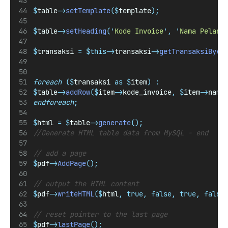
$
table
->
setTemplate
($
template
);
$
table
->
setHeading
(
'
Kode Invoice
'
,
'
Nama Pelang
$
transaksi 
=
$this->
transaksi
->
getTransaksiByAl
foreach
($
transaksi 
as
$
item
)
:
$
table
->
addRow
($
item
->
kode_invoice
,
$
item
->
nama
endforeach
;
$
html 
=
$
table
->
generate
();
//Generate HTML table data from MySQL - end
// add a page
$
pdf
->
AddPage
();
// output the HTML content
$
pdf
->
writeHTML
($
html
,
true,
false,
true,
false
// reset pointer to the last page
$
pdf
->
lastPage
();