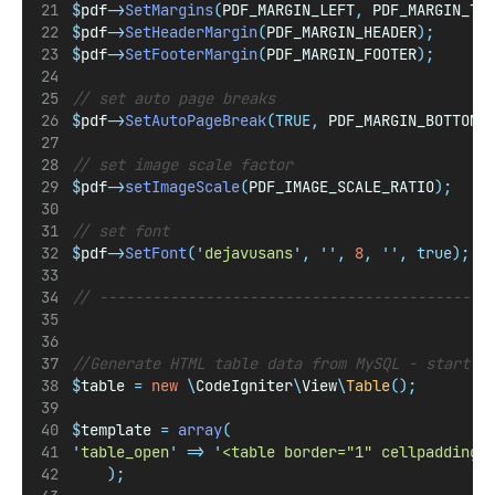
$
pdf
->
SetMargins
(
PDF_MARGIN_LEFT
,
 PDF_MARGIN_TO
$
pdf
->
SetHeaderMargin
(
PDF_MARGIN_HEADER
);
$
pdf
->
SetFooterMargin
(
PDF_MARGIN_FOOTER
);
// set auto page breaks
$
pdf
->
SetAutoPageBreak
(TRUE,
 PDF_MARGIN_BOTTOM
)
// set image scale factor
$
pdf
->
setImageScale
(
PDF_IMAGE_SCALE_RATIO
);
// set font
$
pdf
->
SetFont
(
'
dejavusans
'
,
''
,
8
,
''
,
true);
// --------------------------------------------
//Generate HTML table data from MySQL - start
$
table 
=
new
\
CodeIgniter
\
View
\
Table
();
$
template 
=
array
(
'
table_open
'
=>
'
<table border="1" cellpadding=
);