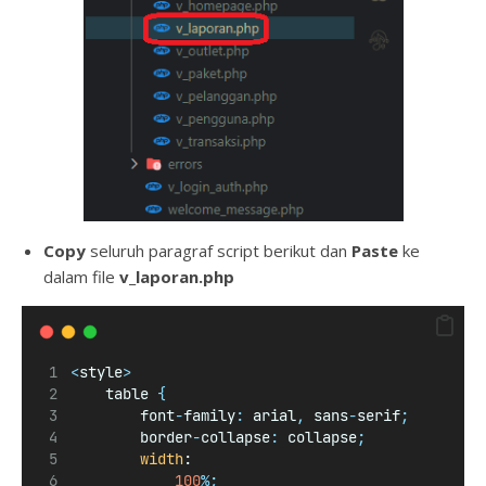
Copy
seluruh paragraf script berikut dan
Paste
ke
dalam file
v_laporan
.php
<
style
>
    table 
{
        font
-
family
:
 arial
,
 sans
-
serif
;
        border
-
collapse
:
 collapse
;
width
:
100
%;