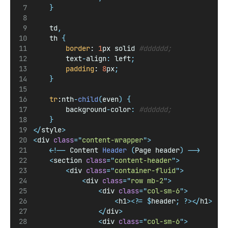
}
    td
,
    th 
{
border
: 
1
px solid 
#dddddd;
        text
-
align
:
 left
;
padding
: 
8
px
;
}
tr
:nth
-
child
(
even
)
{
        background
-
color
:
#dddddd;
}
</
style
>
<
div 
class
=
"
content-wrapper
"
>
<!--
 Content 
Header
(
Page header
)
-->
<
section 
class
=
"
content-header
"
>
<
div 
class
=
"
container-fluid
"
>
<
div 
class
=
"
row mb-2
"
>
<
div 
class
=
"
col-sm-6
"
>
<
h1
><?=
$
header
;
?></
h1
>
</
div
>
<
div 
class
=
"
col-sm-6
"
>