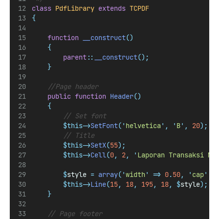
class
PdfLibrary
extends
TCPDF
{
function
__construct
()
{
parent
::
__construct
();
}
//Page header
public
function
Header
()
{
// Set font
$this->
SetFont
(
'
helvetica
'
,
'
B
'
,
20
);
// Title
$this->
SetX
(
55
);
$this->
Cell
(
0
,
2
,
'
Laporan Transaksi My
$
style 
=
array
(
'
width
'
=>
0
.
50
,
'
cap
'
=
$this->
Line
(
15
,
18
,
195
,
18
,
$
style
);
}
// Page footer