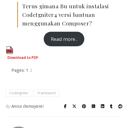
Terus gimana Bu untuk instalasi
CodeIgniter4 versi bantuan
menggunakan Composer?
Read more..
Download to PDF
Pages:
1
2
CodeIgniter
Framework
By
Anisa Damayanti