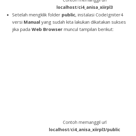
localhost
/
ci4_anisa_xiirpl3
Setelah mengklik folder
public
, instalasi CodeIgniter4
versi
Manual
yang sudah kita lakukan dikatakan sukses
jika pada
Web Browser
muncul tampilan berikut:
Contoh memanggil url
localhost
/
ci4_anisa_xiirpl3/public