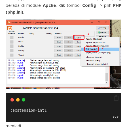
berada di module
Apche
. Klik tombol
Config
-> pilih
PHP
(php.ini)
.
;exstension=intl
PHP
menjadi..