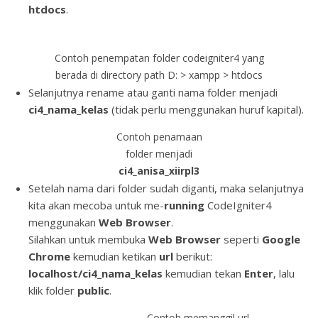
htdocs
.
Contoh penempatan folder codeigniter4 yang
berada di directory path D: > xampp > htdocs
Selanjutnya rename atau ganti nama folder menjadi
ci4_nama_kelas
(tidak perlu menggunakan huruf kapital).
Contoh penamaan
folder menjadi
ci4_anisa_xiirpl3
Setelah nama dari folder sudah diganti, maka selanjutnya
kita akan mecoba untuk me-
running
CodeIgniter4
menggunakan
Web Browser
.
Silahkan untuk membuka
Web Browser
seperti
Google
Chrome
kemudian ketikan
url
berikut:
localhost/ci4_nama_kelas
kemudian tekan
Enter
, lalu
klik folder
public
.
Contoh memanggil url