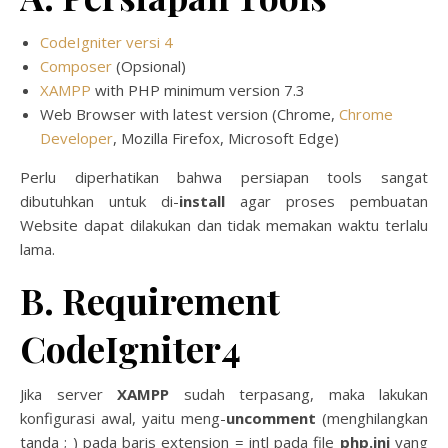
CodeIgniter versi 4
Composer
(Opsional)
XAMPP
with PHP minimum version 7.3
Web Browser with latest version (Chrome,
Chrome
Developer
, Mozilla Firefox, Microsoft Edge)
Perlu diperhatikan bahwa persiapan tools sangat
dibutuhkan untuk di-
install
agar proses pembuatan
Website dapat dilakukan dan tidak memakan waktu terlalu
lama.
B. Requirement
CodeIgniter4
Jika server
XAMPP
sudah terpasang, maka lakukan
konfigurasi awal, yaitu meng-
uncomment
(menghilangkan
tanda ; ) pada baris extension = intl pada file
php.ini
yang