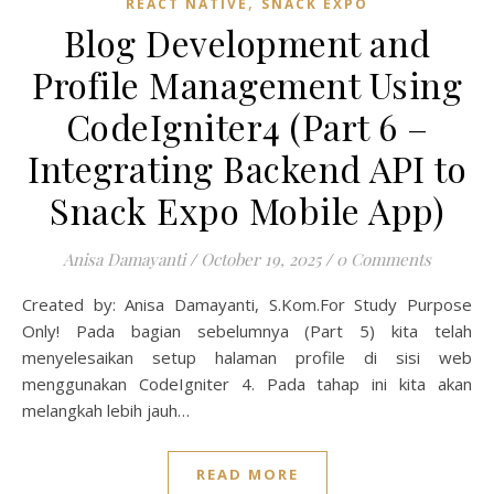
,
REACT NATIVE
SNACK EXPO
Blog Development and
Profile Management Using
CodeIgniter4 (Part 6 –
Integrating Backend API to
Snack Expo Mobile App)
Anisa Damayanti
/
October 19, 2025
/
0 Comments
Created by: Anisa Damayanti, S.Kom.For Study Purpose
Only! Pada bagian sebelumnya (Part 5) kita telah
menyelesaikan setup halaman profile di sisi web
menggunakan CodeIgniter 4. Pada tahap ini kita akan
melangkah lebih jauh…
READ MORE