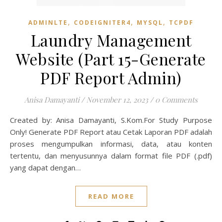
,
,
,
ADMINLTE
CODEIGNITER4
MYSQL
TCPDF
Laundry Management
Website (Part 15-Generate
PDF Report Admin)
Anisa Damayanti
/
November 12, 2023
/
0 Comments
Created by: Anisa Damayanti, S.Kom.For Study Purpose
Only! Generate PDF Report atau Cetak Laporan PDF adalah
proses mengumpulkan informasi, data, atau konten
tertentu, dan menyusunnya dalam format file PDF (.pdf)
yang dapat dengan…
READ MORE