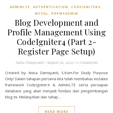
,
,
,
ADMINLTE
AUTHENTICATION
CODEIGNITER4
,
MYSQL
PHPMYADMIN
Blog Development and
Profile Management Using
CodeIgniter4 (Part 2-
Register Page Setup)
Anisa Damayanti
/
August 26, 2024
/
0 Comments
Created by: Anisa Damayanti, S.Kom.For Study Purpose
Only! Dalam tahapan pertama kita telah membahas instalasi
framework CodeIgniter4 & AdminLTE serta persiapan
database yang akan menjadi fondasi dari pengembangan
blog ini. Melanjutkan dari tahap…
READ MORE