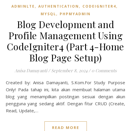
,
,
,
ADMINLTE
AUTHENTICATION
CODEIGNITER4
,
MYSQL
PHPMYADMIN
Blog Development and
Profile Management Using
CodeIgniter4 (Part 4-Home
Blog Page Setup)
Anisa Damayanti
/
September 8, 2024
/
0 Comments
Created by: Anisa Damayanti, S.Kom.For Study Purpose
Only! Pada tahap ini, kita akan membuat halaman utama
blog yang menampilkan postingan sesuai dengan akun
pengguna yang sedang aktif. Dengan fitur CRUD (Create,
Read, Update,…
READ MORE