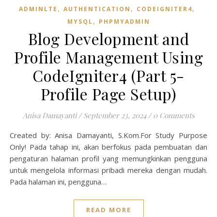
,
,
,
ADMINLTE
AUTHENTICATION
CODEIGNITER4
,
MYSQL
PHPMYADMIN
Blog Development and
Profile Management Using
CodeIgniter4 (Part 5-
Profile Page Setup)
Anisa Damayanti
/
September 23, 2024
/
0 Comments
Created by: Anisa Damayanti, S.Kom.For Study Purpose
Only! Pada tahap ini, akan berfokus pada pembuatan dan
pengaturan halaman profil yang memungkinkan pengguna
untuk mengelola informasi pribadi mereka dengan mudah.
Pada halaman ini, pengguna…
READ MORE