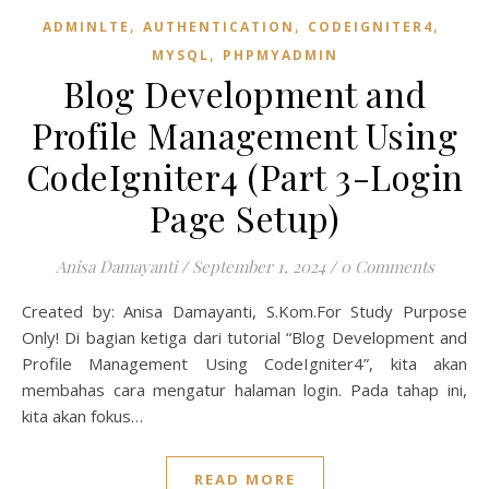
,
,
,
ADMINLTE
AUTHENTICATION
CODEIGNITER4
,
MYSQL
PHPMYADMIN
Blog Development and
Profile Management Using
CodeIgniter4 (Part 3-Login
Page Setup)
Anisa Damayanti
/
September 1, 2024
/
0 Comments
Created by: Anisa Damayanti, S.Kom.For Study Purpose
Only! Di bagian ketiga dari tutorial “Blog Development and
Profile Management Using CodeIgniter4”, kita akan
membahas cara mengatur halaman login. Pada tahap ini,
kita akan fokus…
READ MORE