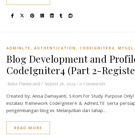
,
,
,
ADMINLTE
AUTHENTICATION
CODEIGNITER4
MYSQL
Blog Development and Profi
CodeIgniter4 (Part 2-Registe
Anisa Damayanti
/
August 26, 2024
/
0 Comments
Created by: Anisa Damayanti, S.Kom.For Study Purpose Only
instalasi framework CodeIgniter4 & AdminLTE serta persia
pengembangan blog ini. Melanjutkan dari tahap…
READ MORE