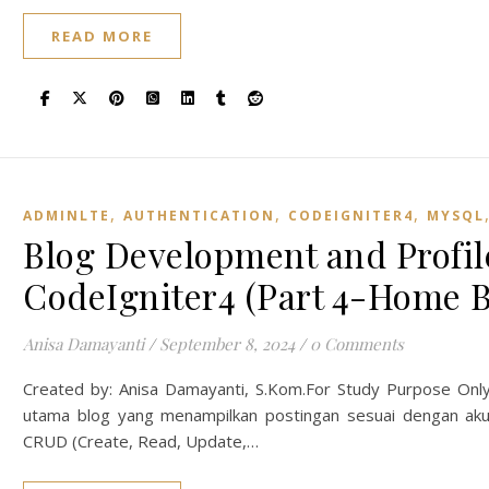
READ MORE
,
,
,
ADMINLTE
AUTHENTICATION
CODEIGNITER4
MYSQL
Blog Development and Profi
CodeIgniter4 (Part 4-Home B
Anisa Damayanti
/
September 8, 2024
/
0 Comments
Created by: Anisa Damayanti, S.Kom.For Study Purpose Only
utama blog yang menampilkan postingan sesuai dengan aku
CRUD (Create, Read, Update,…