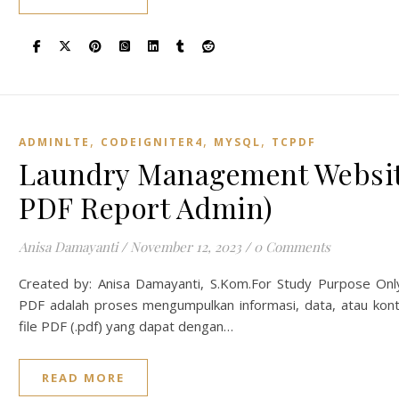
,
,
,
ADMINLTE
CODEIGNITER4
MYSQL
TCPDF
Laundry Management Website
PDF Report Admin)
Anisa Damayanti
/
November 12, 2023
/
0 Comments
Created by: Anisa Damayanti, S.Kom.For Study Purpose On
PDF adalah proses mengumpulkan informasi, data, atau kon
file PDF (.pdf) yang dapat dengan…
READ MORE