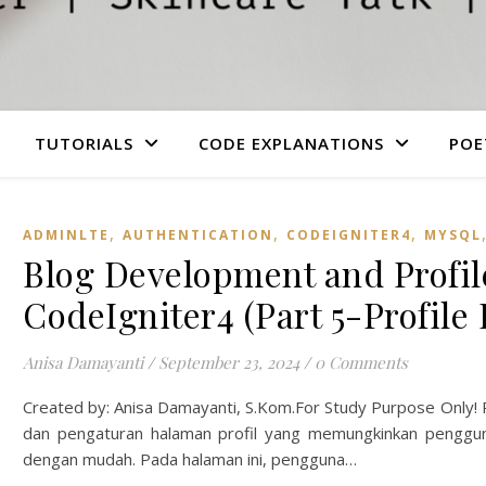
TUTORIALS
CODE EXPLANATIONS
POE
,
,
,
ADMINLTE
AUTHENTICATION
CODEIGNITER4
MYSQL
Blog Development and Profi
CodeIgniter4 (Part 5-Profile
Anisa Damayanti
/
September 23, 2024
/
0 Comments
Created by: Anisa Damayanti, S.Kom.For Study Purpose Only! 
dan pengaturan halaman profil yang memungkinkan penggun
dengan mudah. Pada halaman ini, pengguna…