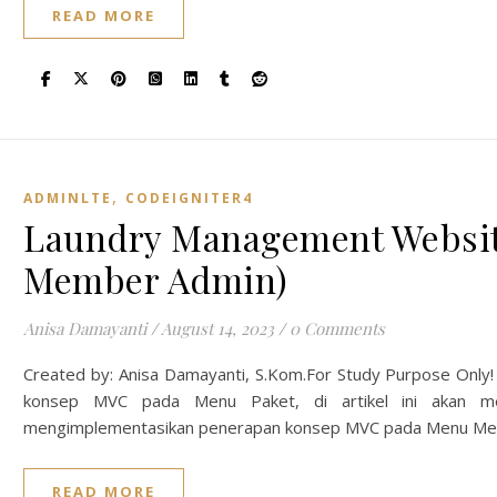
READ MORE
,
ADMINLTE
CODEIGNITER4
Laundry Management Websit
Member Admin)
Anisa Damayanti
/
August 14, 2023
/
0 Comments
Created by: Anisa Damayanti, S.Kom.For Study Purpose Only!
konsep MVC pada Menu Paket, di artikel ini akan mel
mengimplementasikan penerapan konsep MVC pada Menu M
READ MORE