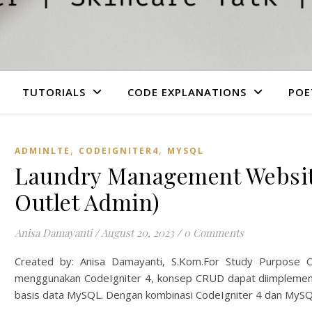
TUTORIALS
CODE EXPLANATIONS
POE
,
,
ADMINLTE
CODEIGNITER4
MYSQL
Laundry Management Websit
Outlet Admin)
Anisa Damayanti
/
August 20, 2023
/
0 Comments
Created by: Anisa Damayanti, S.Kom.For Study Purpose 
menggunakan CodeIgniter 4, konsep CRUD dapat diimplement
basis data MySQL. Dengan kombinasi CodeIgniter 4 dan MyS