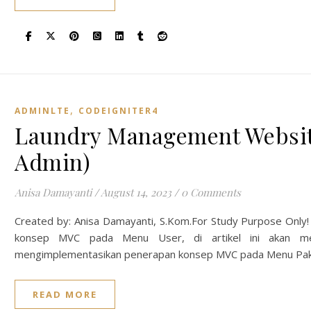
,
ADMINLTE
CODEIGNITER4
Laundry Management Websit
Admin)
Anisa Damayanti
/
August 14, 2023
/
0 Comments
Created by: Anisa Damayanti, S.Kom.For Study Purpose Only!
konsep MVC pada Menu User, di artikel ini akan mel
mengimplementasikan penerapan konsep MVC pada Menu Pa
READ MORE