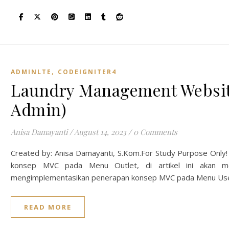
,
ADMINLTE
CODEIGNITER4
Laundry Management Websit
Admin)
Anisa Damayanti
/
August 14, 2023
/
0 Comments
Created by: Anisa Damayanti, S.Kom.For Study Purpose Only!
konsep MVC pada Menu Outlet, di artikel ini akan me
mengimplementasikan penerapan konsep MVC pada Menu Us
READ MORE