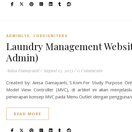
,
ADMINLTE
CODEIGNITER4
Laundry Management Websit
Admin)
Anisa Damayanti
/
August 13, 2023
/
0 Comments
Created by: Anisa Damayanti, S.Kom.For Study Purpose O
Model View Controller (MVC), di artikel ini akan menjela
penerapan konsep MVC pada Menu Outlet dengan pengguna/
READ MORE